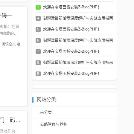
欢迎在宝塔面板安装Z-BlogPHP！
3
红蓝有玄机：77777788888王中王中特点亮,-澳门一码一特准确号码预测-方案解读、专家解析解释与落实,科技释义、解释与落实​
御馔津最新御魂深度解析与实战应用指南
4
玄机：在游
欢迎在宝塔面板安装Z-BlogPHP！
5
中隐藏的某
..
御馔津最新御魂深度解析与实战应用指南
6
阅读全文
欢迎在宝塔面板安装Z-BlogPHP！
7
御馔津最新御魂深度解析与实战应用指南
8
欢迎在宝塔面板安装Z-BlogPHP！
9
网站分类
未分类
新澳和老澳两种游戏区别在哪：虎、牛、蛇、猪,澳门一码一特一期预测宏观释义、专家解析解释与落实​,安全解答、解释与落实
公路管理与养护
游戏作为一