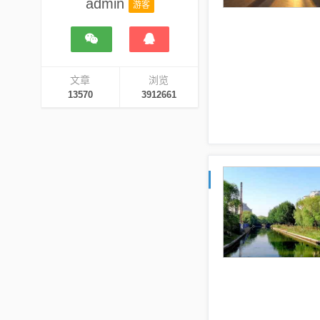
admin
游客
文章
浏览
13570
3912661