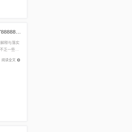
马到成功自然红：2025新奥期期准最新消息,-7777788888新版跑狗管家婆生物经济剖析、解释与落实-经验释义、解释与落实​
义、解释与落实
不乏一些引
阅读全文