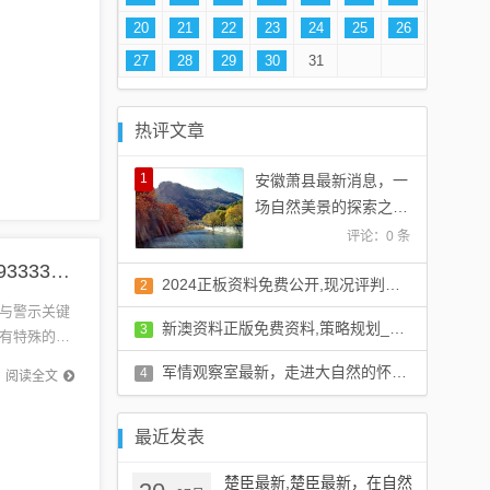
20
21
22
23
24
25
26
27
28
29
30
31
热评文章
1
安徽萧县最新消息，一
场自然美景的探索之
旅，寻找内心的平和与
评论：0 条
宁静
狗、虎、兔、猪：新澳门管家100期下一期预测和4933333免费凤凰网科学释义、专家解读解释与落实-通俗释义、解释与落实​
2024正板资料免费公开,现况评判解释说法_WBY79.877掌中宝
2
读与警示关键
评论：0 条
新澳资料正版免费资料,策略规划_先锋科技81.559
3
有特殊的象
评论：0 条
军情观察室最新，走进大自然的怀抱，寻找内心的宁静之旅
4
阅读全文
评论：0 条
最近发表
楚臣最新,楚臣最新，在自然