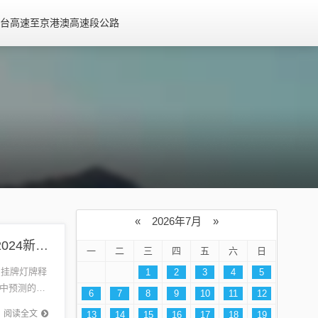
台高速至京港澳高速段公路
«
2026年7月
»
兔、鸡、羊、狗：澳门一码一特一中预测准不准与2024新澳门正版免费挂牌灯牌和整合释义、解释与落实​-基础释义、专家解读解释与落实​
一
二
三
四
五
六
日
费挂牌灯牌释
1
2
3
4
5
中预测的话
6
7
8
9
10
11
12
这里...
阅读全文
13
14
15
16
17
18
19